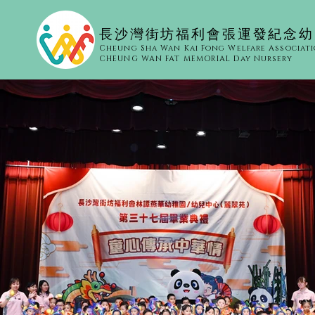
​長沙灣街坊福利會張運發紀念
Cheung Sha Wan Kai Fong Welfare Associat
CHEUNG WAN FAT MEMORIAL Day Nursery