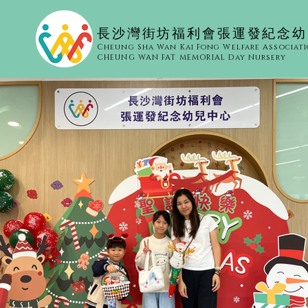
​長沙灣街坊福利會張運發紀念
Cheung Sha Wan Kai Fong Welfare Associat
CHEUNG WAN FAT MEMORIAL Day Nursery